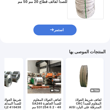
للصدأ لفائف قطاع 20 مم 50 مم
310301201430420410S 409L
استمر
المنتجات الموصى بها
لفائف شريط الفولاذ
لفائف الفولاذ المقاوم
شريط الفولاذ ال
المقاوم للصدأ CRC
للصدأ الجاهزة SA240
للصدأ المدلفن عل
المدرفلة على البارد AISI
S31254 0.2 - 40 مم
 201j2 410430