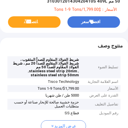
50 مم 310301201430420410S 409L
الأسعار：$1,799.00/Tons 1-9 Tons
افضل سعر
ﺎﺘﺼﻟ ﺍﻶﻧ
منتوج وصف
شريط الفولاذ المقاوم للصدأ المثقوب ،
شريط الفولاذ المقاوم للصدأ 20 مم ، شريط
تسليط الضوء
الفولاذ المقاوم للصدأ 50 مم
,
,
stainless steel strip 20mm
stainless steel strip 50mm
اسم العلامة التجارية
Tisco Technology
الأسعار
$1,799.00/Tons 1-9 Tons
القدرة على العرض
5000 طن / طن شهريا
حزمة خشبية صالحة للإبحار صناعة أو حسب
تفاصيل التغليف
متطلبات العميل
رقم الموديل
قطاع SS
عرض المزيد