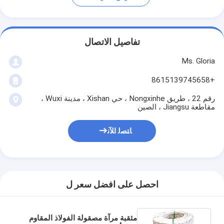
تفاصيل الاتصال
Ms. Gloria
+8615139745658
رقم 22 ، طريق Nongxinhe ، حي Xishan ، مدينة Wuxi ،
مقاطعة Jiangsu ، الصين
ﺎﺘﺼﻟ ﺍﻶﻧ
احصل على افضل سعر ل
مثقبة مرآة مصقولة الفولاذ المقاوم