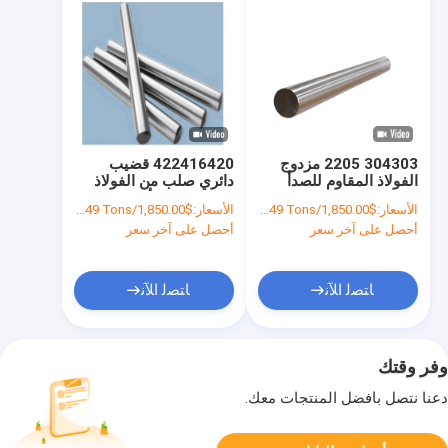
304303 2205 مزدوج
422416420 قضيب
الفولاذ المقاوم للصدأ
دائري صلب من الفولاذ
قضيب قضيب دائري 3/4
المقاوم للصدأ BA رقم 1
الأسعار:
$1,850.00/Tons 1-49 Tons
الأسعار:
$1,850.00/Tons 1-49 Tons
"3/8"
HL مرآة مصقولة 4K 6K
أحصل على آخر سعر
أحصل على آخر سعر
8K
ﺎﺘﺼﻟ ﺍﻶﻧ
ﺎﺘﺼﻟ ﺍﻶﻧ
وفر وقتك
دعنا نتصل بأفضل المنتجات معك.