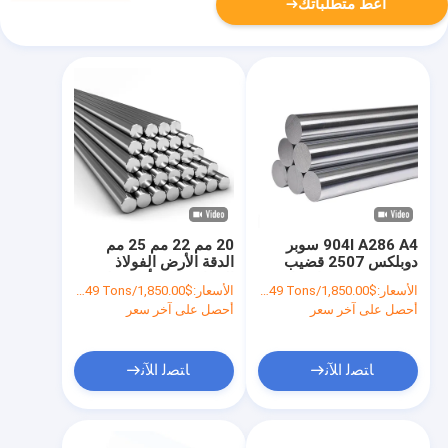
أعط متطلباتك
904l A286 A4 سوبر
20 مم 22 مم 25 مم
دوبلكس 2507 قضيب
الدقة الأرض الفولاذ
دائري 420416 إس إس
المقاوم للصدأ شريط
الأسعار:
$1,850.00/Tons 1-49 Tons
الأسعار:
$1,850.00/Tons 1-49 Tons
مستدير الانحناء
أحصل على آخر سعر
أحصل على آخر سعر
ﺎﺘﺼﻟ ﺍﻶﻧ
ﺎﺘﺼﻟ ﺍﻶﻧ