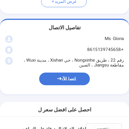
عرض المزيد
تفاصيل الاتصال
Ms. Gloria
+8615139745658
رقم 22 ، طريق Nongxinhe ، حي Xishan ، مدينة Wuxi ،
مقاطعة Jiangsu ، الصين
ﺎﺘﺼﻟ ﺍﻶﻧ
احصل على افضل سعر ل
لفائف الفولاذ المدرفلة على الساخن