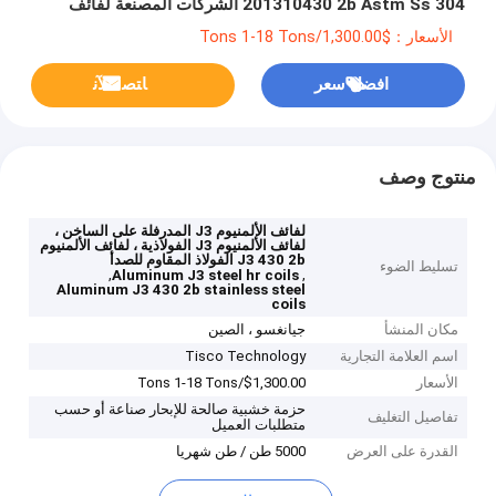
201310430 2b Astm Ss 304 الشركات المصنعة لفائف
الفولاذ المقاوم للصدأ
الأسعار：$1,300.00/Tons 1-18 Tons
افضل سعر
ﺎﺘﺼﻟ ﺍﻶﻧ
منتوج وصف
لفائف الألمنيوم J3 المدرفلة على الساخن ،
لفائف الألمنيوم J3 الفولاذية ، لفائف الألمنيوم
J3 430 2b الفولاذ المقاوم للصدأ
تسليط الضوء
,
,
Aluminum J3 steel hr coils
Aluminum J3 430 2b stainless steel
coils
مكان المنشأ
جيانغسو ، الصين
اسم العلامة التجارية
Tisco Technology
الأسعار
$1,300.00/Tons 1-18 Tons
حزمة خشبية صالحة للإبحار صناعة أو حسب
تفاصيل التغليف
متطلبات العميل
القدرة على العرض
5000 طن / طن شهريا