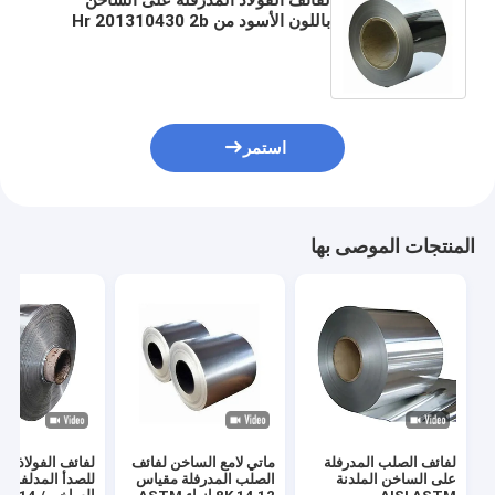
باللون الأسود من Hr 201310430 2b
Astm Ss 304 الشركات المصنعة لفائف
الفولاذ المقاوم للصدأ
استمر
المنتجات الموصى بها
لفائف الصلب المدرفلة
ماتي لامع الساخن لفائف
لفائف الفولاذ ال
على الساخن الملدنة
الصلب المدرفلة مقياس
للصدأ المدلفنة 