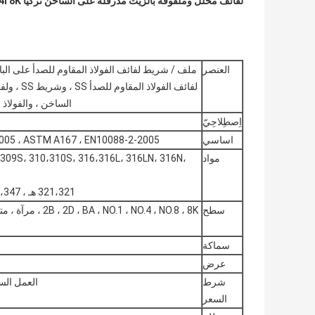
لفائف مخلل وملفوفة بالزيت مدرفلة على الساخن تركيا 904l 8K لفائف الفولاذ المقاوم للصدأ المصقول 430 Ss لفائف 202
العنصر
ملف / شريط لفائف الفولاذ المقاوم للصدأ على البار
الساخن ، والفولاذ المقاوم للصدأ cr HR لفا
اِصطِلاحِيّ
اساسي
4-2005 ، ASTM A167 ، EN10088-2-2005
مواد
309S، 310،310S، 316،316L، 316LN، 316N،
321،321 هـ ، 347،347 هـ ، 329 ، S31803،904 لتر ، 410،420،430 ، إلخ
سطح
 NO.4 ، NO.8 ، 8K
سماكة
عرض
شرط
العمل السابق ،  CIF ، FCA ، DDP ، DDU
السعر