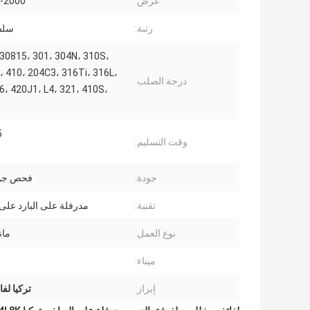
عرض:
100-2000
رتبة:
سلسل
30815، 301، 304N، 310S،
 410، 204C3، 316Ti، 316L،
درجة الصلب:
6، 420J1، L4، 321، 410S،
5
وقت التسليم:
جودة:
فحص جود
تقنية:
مدرفلة على البارد على
نوع العمل:
مان
ميناء:
إبراز:
تركيا لف