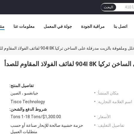
البحث
اتصل بنا
مراقبة الجودة
جولة في المعمل
معلومات عنا
منت
 بالزيت مدرفلة على الساخن تركيا 904l 8K لفائف الفولاذ المقاوم للصدأ المصقول 430 Ss لفائف 202
لفائف مخلل وملفوفة بالزيت مدرفلة على الساخن تركيا 904l 8K لفائف الفولاذ المقاوم للصدأ
تفاصيل المنتج:
مكان المنشأ:
جيانغسو ، الصين
اسم العلامة التجارية:
Tisco Technology
شروط الدفع والشحن:
الأسعار:
$1,300.00/Tons 1-18 Tons
تفاصيل التغليف:
حزمة خشبية صالحة للإبحار صناعة أو حسب
متطلبات العميل