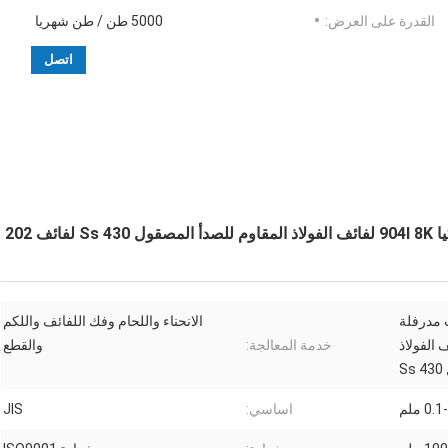
القدرة على العرض:
5000 طن / طن شهريا
اتصل
 202
 مدرفلة
الانحناء واللحام وفك اللفائف واللكم
يا 904l 8K لفائف الفولاذ
خدمة المعالجة:
والقطع
S
0. ملم
اساسي:
JIS