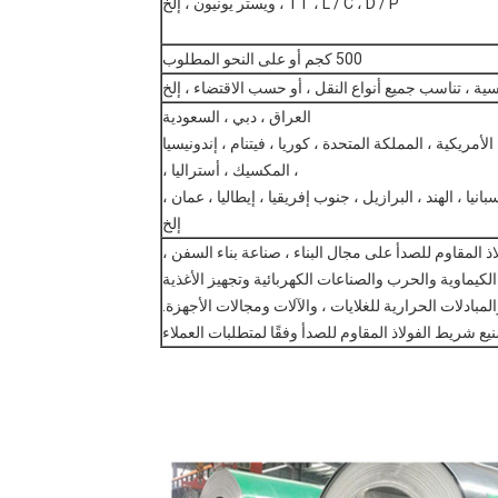
TT ، L / C ، D / P ، ويستر يونيون ، إلخ
500 كجم أو على النحو المطلوب
ة ، تناسب جميع أنواع النقل ، أو حسب الاقتضاء ، إلخ
العراق ، دبي ، السعودية
لأمريكية ، المملكة المتحدة ، كوريا ، فيتنام ، إندونيسيا
، المكسيك ، أستراليا ،
إسبانيا ، الهند ، البرازيل ، جنوب إفريقيا ، إيطاليا ، عمان ،
إلخ
اذ المقاوم للصدأ على مجال البناء ، صناعة بناء السفن ،
لكيماوية والحرب والصناعات الكهربائية وتجهيز الأغذية
لمبادلات الحرارية للغلايات ، والآلات ومجالات الأجهزة.
ع شريط الفولاذ المقاوم للصدأ وفقًا لمتطلبات العملاء