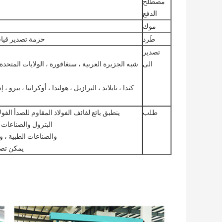
مصطلح
الدفع
موك
طَرد
حزمة تصدير قياسي
تصدير
الى
شبه الجزيرة العربية ، سنغافورة ، الولايات المتحدة ا
كندا ، تايلاند ، البرازيل ، هولندا ، أوكرانيا ، بيرو ، 
طلب
ينطبق بائع لفائف الفولاذ المقاوم للصدأ الفول
البترول والصناعات ا
والصناعات الطبية ، وا
يمكن تصني