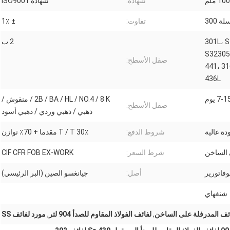
 ملم
شهادة:
شهادة ISO9001
ة 300
تفاوت:
± 1٪
301L، S
2 ب
S32305،
صقل الأسطح:
441، 31
436L
7-1 يوم
2B / BA / HL / NO.4 / 8 K / منقوش /
صقل الأسطح:
ذهبي / ذهبي وردي / ذهبي أسود
ة عالية
شروط الدفع:
30٪ T / T مقدما + 70٪ توازن
 الساخن
شرط السعر:
CIF CFR FOB EX-WORK
وفاتورير
أصل:
جيانغسو الصين (البر الرئيسي)
شنغهاي
ائف المدرفلة على الساخن
,
لفائف الفولاذ المقاوم للصدأ 904 لتر
,
مورد لفائف SS