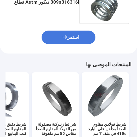
309s316316l ديكور Astm قطاع
الفولاذ المقاوم للصدأ مصقول
استمر
المنتجات الموصى بها
شريط فولاذي مقاوم
شرائط زنبركية مصقولة
شريط دقيق من ال
للصدأ مدلفن على البارد
من الفولاذ المقاوم للصدأ
المقاوم للصدأ لخ
410s في ملف 7 مم
مقاس 50 مم ملفوفة
كتب اليناب