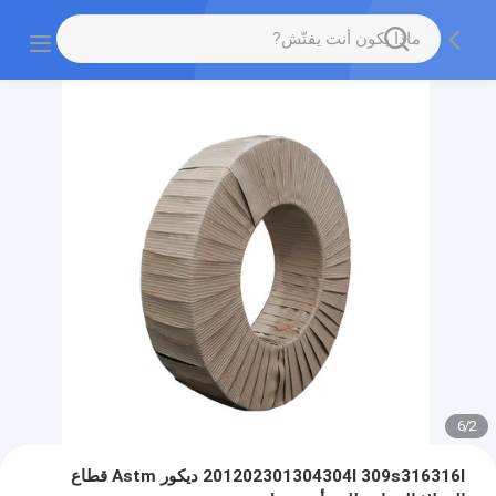
6
/
2
201202301304304l 309s316316l ديكور Astm قطاع