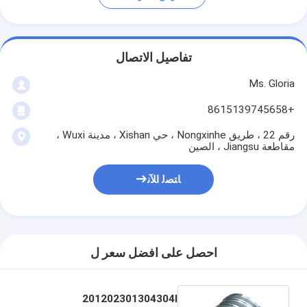
تفاصيل الاتصال
Ms. Gloria
+8615139745658
رقم 22 ، طريق Nongxinhe ، حي Xishan ، مدينة Wuxi ،
مقاطعة Jiangsu ، الصين
ﺎﺘﺼﻟ ﺍﻶﻧ
احصل على افضل سعر ل
201202301304304l