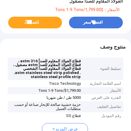
الفولاذ المقاوم للصدأ مصقول
الأسعار：$1,799.00/Tons 1-9 Tons
افضل سعر
ﺎﺘﺼﻟ ﺍﻶﻧ
منتوج وصف
قطاع الفولاذ المقاوم للصدأ 316 astm ،
قطاع الفولاذ المقاوم للصدأ astm مصقول ،
تسليط الضوء
قطاع الفولاذ المقاوم للصدأ الشخصي
,
,
astm stainless steel strip polished
stainless steel profile strip
اسم العلامة التجارية
Tisco Technology
الأسعار
$1,799.00/Tons 1-9 Tons
القدرة على العرض
5000 طن / طن شهريا
حزمة خشبية صالحة للإبحار صناعة أو حسب
تفاصيل التغليف
متطلبات العميل
رقم الموديل
قطاع SS
عرض المزيد