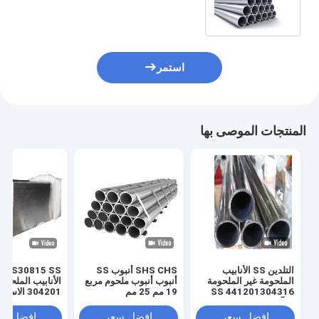
5/8 Od
استمر
المنتجات الموصى بها
التلدين SS الأنابيب
SHS CHS أنبوب SS
iSi S30815 SS
الملحومة غير الملحومة
أنبوب أنبوب ملحوم مربع
441201304316 SS
19 مم 25 مم
304201 الاس
مرآة الديكور BA إنهاء
201202030430316L
الزخرفي المدرفل
البارد
افضل سعر
افضل سعر
افضل سع