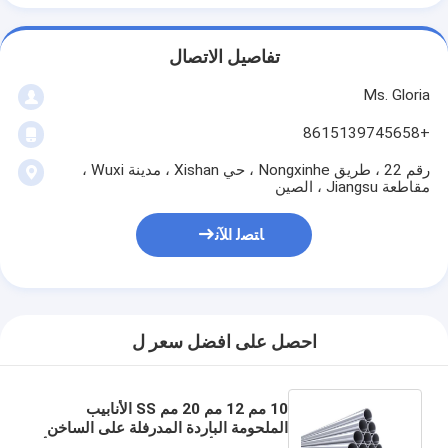
تفاصيل الاتصال
Ms. Gloria
+8615139745658
رقم 22 ، طريق Nongxinhe ، حي Xishan ، مدينة Wuxi ،
مقاطعة Jiangsu ، الصين
ﺎﺘﺼﻟ ﺍﻶﻧ
احصل على افضل سعر ل
10 مم 12 مم 20 مم SS الأنابيب
الملحومة الباردة المدرفلة على الساخن
50 مم 316 أنبوب الفولاذ المقاوم للصدأ