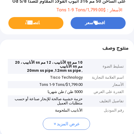
على الساخن 50 مم 316 أنبوب الفولاذ المقاوم للصدأ 5/8 Od
الأسعار：$1,799.00/Tons 1-9 Tons
افضل سعر
ﺎﺘﺼﻟ ﺍﻶﻧ
منتوج وصف
10 مم ss الأنابيب ، 12 مم ss الأنابيب ، 20
تسليط الضوء
مم ss الأنابيب
,
,
20mm ss pipe
12mm ss pipe
اسم العلامة التجارية
Tisco Technology
الأسعار
$1,799.00/Tons 1-9 Tons
القدرة على العرض
5000 طن / طن شهريا
حزمة خشبية صالحة للإبحار صناعة أو حسب
تفاصيل التغليف
متطلبات العميل
رقم الموديل
الأنابيب الملحومة
عرض المزيد