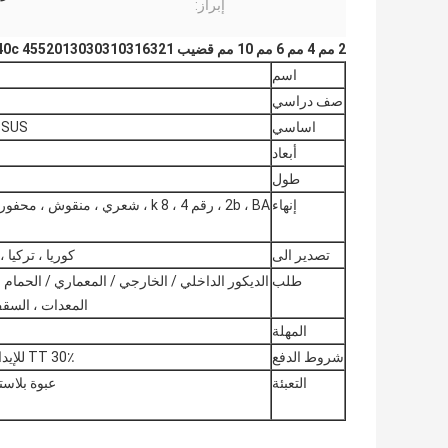
إبراز:
2 مم 4 مم 6 مم 10 مم قضيب SS 440c 4552013030310316321 الفولاذ المقاوم للصدأ
اسم
صف دراسي
اساسي
 ، SUS
أبعاد
طول
إنهاء
2b ، BA ، رقم 4 ، 8 k ، شعري ، منقوش ، محفور ، اهتزاز ، مطلي بلون pvd ، تيتانيوم ، رمل ،
تصدير الى
كوريا ، تركيا ، 
طلب
الديكور الداخلي / الخارجي / المعماري / الحمام ،
المعدات ، السقف 
المهلة
شروط الدفع
30٪ TT للإيداع ، 70٪ الرصيد قبل الشحن أو LC في الأفق
التعبئة
عبوة بلاس