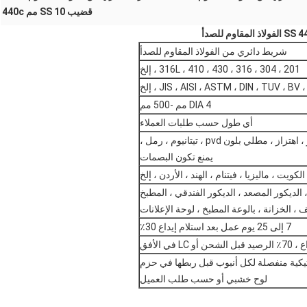
قضيب SS 10 مم 440c
شريط دائري من الفولاذ المقاوم للصدأ
201 ، 304 ، 316 ، 316L ، 410 ، 430 ، إلخ
JIS ، AISI ، ASTM ، DIN ، TUV ، BV ، إلخ
DIA 4 مم -500 مم
أي طول حسب طلبات العملاء
يمنع تكون البصمات
الكويت ، ماليزيا ، فيتنام ، الهند ، الأردن ، إلخ
 الديكور المصعد ، الديكور الفندقي ، المطبخ
، الخزانة ، بالوعة المطبخ ، لوحة الإعلانات
7 إلى 25 يوم عمل بعد استلام إيداع 30٪
تيكية منفصلة لكل أنبوب قبل ربطها في حزم
لوح خشبي أو حسب طلب العميل