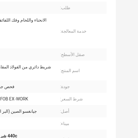
طلب:
الانحناء واللحام وفك اللفائ
خدمة المعالجة:
صقل الأسطح:
شريط دائري من الفولاذ المقاو
اسم المنتج:
جودة:
فحص جود
شرط السعر:
R FOB EX-WORK
أصل:
جيانغسو الصين (البر 
ميناء:
440c شريط دائري من الفولاذ المقاوم للصدأ