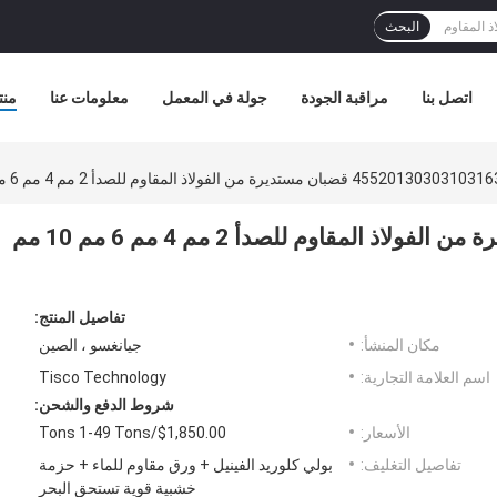
البحث
اتصل بنا
مراقبة الجودة
جولة في المعمل
معلومات عنا
منت
455201 قضبان مستديرة من الفولاذ المقاوم للصدأ 2 مم 4 مم 6 مم 10 مم Ss رود 440c
4552013030310316321 قضبان مستديرة من الفولاذ المقاوم للصدأ 2 مم 4 مم 6 مم 10 مم
تفاصيل المنتج:
مكان المنشأ:
جيانغسو ، الصين
اسم العلامة التجارية:
Tisco Technology
شروط الدفع والشحن:
الأسعار:
$1,850.00/Tons 1-49 Tons
تفاصيل التغليف:
بولي كلوريد الفينيل + ورق مقاوم للماء + حزمة
خشبية قوية تستحق البحر