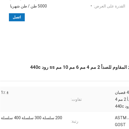
القدرة على العرض:
5000 طن / طن شهريا
اتصل
4552013030310316321 قضبان
± 1٪
مستديرة من الفولاذ المقاوم للصدأ 2 مم 4
تفاوت:
ASTM ، A
200 سلسلة 300 سلسلة 400 سلسلة
رتبة:
GOST