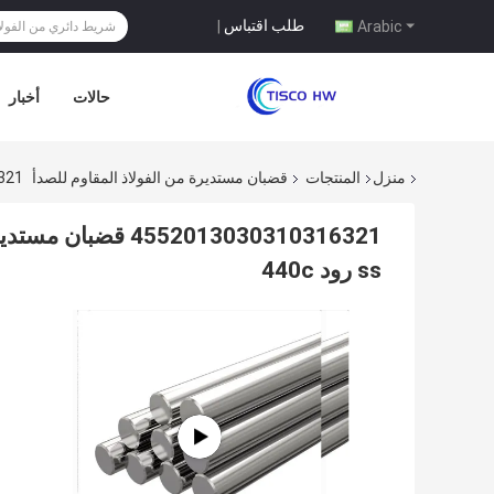
طلب اقتباس
|
Arabic
حالات
أخبار
منزل
المنتجات
قضبان مستديرة من الفولاذ المقاوم للصدأ
3030310316321
ss رود 440c