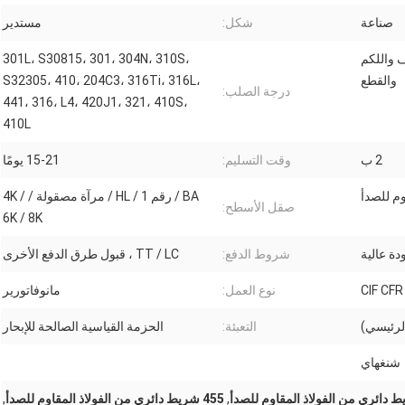
صناعة
شكل:
مستدير
ف واللكم
301L، S30815، 301، 304N، 310S،
والقطع
S32305، 410، 204C3، 316Ti، 316L،
درجة الصلب:
441، 316، L4، 420J1، 321، 410S،
410L
2 ب
وقت التسليم:
15-21 يومًا
م للصدأ
BA / رقم 1 / HL / مرآة مصقولة / 4K /
صقل الأسطح:
6K / 8K
ة عالية
شروط الدفع:
TT / LC ، قبول طرق الدفع الأخرى
CIF CF
نوع العمل:
مانوفاتورير
الرئيسي)
التعبئة:
الحزمة القياسية الصالحة للإبحار
شنغهاي
,
455 شريط دائري من الفولاذ المقاوم للصدأ
,