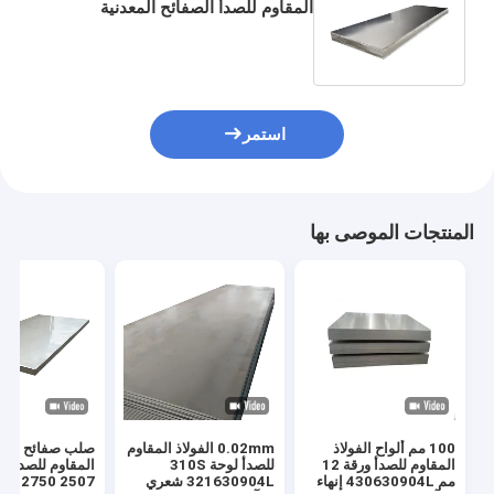
المقاوم للصدأ الصفائح المعدنية
201202304316310S 309S 430
2205 9 مقياس
استمر
المنتجات الموصى بها
100 مم ألواح الفولاذ
0.02mm الفولاذ المقاوم
صلب صفائح الفول
المقاوم للصدأ ورقة 12
للصدأ لوحة 310S
المقاوم للصدأ ا
مم 430630904L إنهاء
321630904L شعري
 S32750 2507