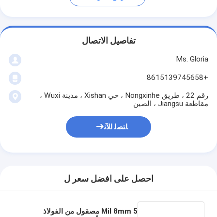
تفاصيل الاتصال
Ms. Gloria
+8615139745658
رقم 22 ، طريق Nongxinhe ، حي Xishan ، مدينة Wuxi ،
مقاطعة Jiangsu ، الصين
ﺎﺘﺼﻟ ﺍﻶﻧ
احصل على افضل سعر ل
5 Mil 8mm مصقول من الفولاذ