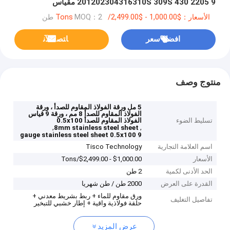
201202304316310S 309S 430 2205 9 مقياس
الأسعار：$1,000.00 - $2,499.00/Tons
MOQ：2 طن
افضل سعر
ﺎﺘﺼﻟ ﺍﻶﻧ
منتوج وصف
5 مل ورقة الفولاذ المقاوم للصدأ ، ورقة
الفولاذ المقاوم للصدأ 8 مم ، ورقة 9 قياس
تسليط الضوء
الفولاذ المقاوم للصدأ 0.5x100
,
,
8mm stainless steel sheet
9 gauge stainless steel sheet 0.5x100
اسم العلامة التجارية
Tisco Technology
الأسعار
$1,000.00 - $2,499.00/Tons
الحد الأدنى لكمية
2 طن
القدرة على العرض
2000 طن / طن شهريا
ورق مقاوم للماء + ربط بشريط معدني +
تفاصيل التغليف
حلقة فولاذية واقية + إطار خشبي للتبخير
عرض المزيد