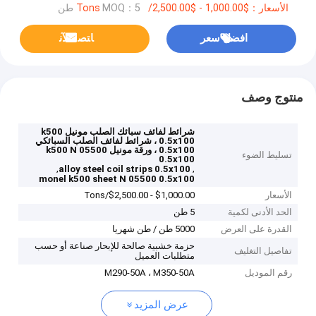
الأسعار：$1,000.00 - $2,500.00/Tons
MOQ：5 طن
افضل سعر
ﺎﺘﺼﻟ ﺍﻶﻧ
منتوج وصف
شرائط لفائف سبائك الصلب مونيل k500
0.5x100 ، شرائط لفائف الصلب السبائكي
0.5x100 ، ورقة مونيل k500 N 05500
تسليط الضوء
0.5x100
,
,
alloy steel coil strips 0.5x100
monel k500 sheet N 05500 0.5x100
الأسعار
$1,000.00 - $2,500.00/Tons
الحد الأدنى لكمية
5 طن
القدرة على العرض
5000 طن / طن شهريا
حزمة خشبية صالحة للإبحار صناعة أو حسب
تفاصيل التغليف
متطلبات العميل
رقم الموديل
M290-50A ، M350-50A
عرض المزيد