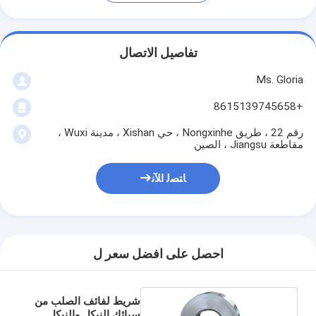
تفاصيل الاتصال
Ms. Gloria
+8615139745658
رقم 22 ، طريق Nongxinhe ، حي Xishan ، مدينة Wuxi ،
مقاطعة Jiangsu ، الصين
ﺎﺘﺼﻟ ﺍﻶﻧ
احصل على افضل سعر ل
شريط لفائف الصلب من
سبائك النيكل والنيكل