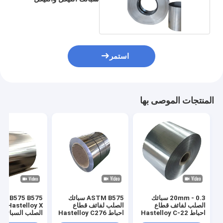
استمر
المنتجات الموصى بها
0.3 - 20mm سبائك
ASTM B575 سبائك
M B575 B575
الصلب لفائف قطاع
الصلب لفائف قطاع
elloy X
احباط Hastelloy C-22
احباط Hastelloy C276
ا
02600601625
UNS N10276 DIN
UNS N06022 DIN