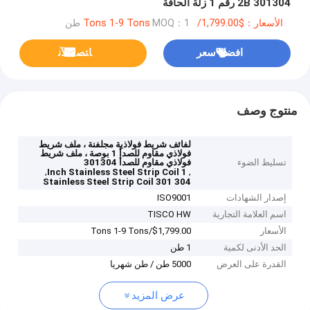
301304 2B رقم 1 زلة الحافة
الأسعار：$1,799.00/Tons 1-9 Tons
MOQ：1 طن
افضل سعر
ﺎﺘﺼﻟ ﺍﻶﻧ
منتوج وصف
لفائف شريط فولاذية مجلفنة ، ملف شريط
فولاذي مقاوم للصدأ 1 بوصة ، ملف شريط
تسليط الضوء
فولاذي مقاوم للصدأ 301304
,
,
1 Inch Stainless Steel Strip Coil
Stainless Steel Strip Coil 301 304
إصدار الشهادات
ISO9001
اسم العلامة التجارية
TISCO HW
الأسعار
$1,799.00/Tons 1-9 Tons
الحد الأدنى لكمية
1 طن
القدرة على العرض
5000 طن / طن شهريا
عرض المزيد