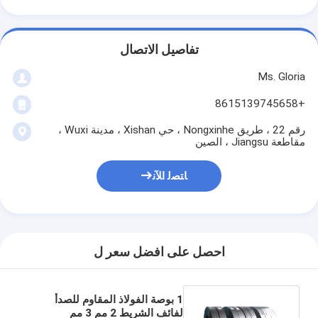
تفاصيل الاتصال
Ms. Gloria
+8615139745658
رقم 22 ، طريق Nongxinhe ، حي Xishan ، مدينة Wuxi ،
مقاطعة Jiangsu ، الصين
ﺎﺘﺼﻟ ﺍﻶﻧ
احصل على افضل سعر ل
1 بوصة الفولاذ المقاوم للصدأ
لفائف الشريط 2 مم 3 مم