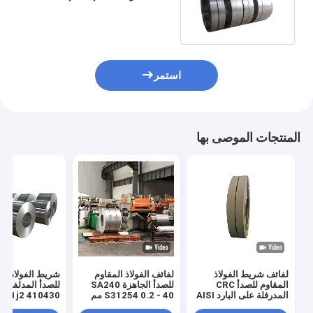
301304 2B رقم 1 زلة الحافة
استمر
المنتجات الموصى بها
لفائف شريط الفولاذ
لفائف الفولاذ المقاوم
شريط الفولاذ ال
المقاوم للصدأ CRC
للصدأ الجاهزة SA240
للصدأ المدلفن عل
المدرفلة على البارد AISI
S31254 0.2 - 40 مم
 201j2 410430
JIS 201j1 201j3 خط