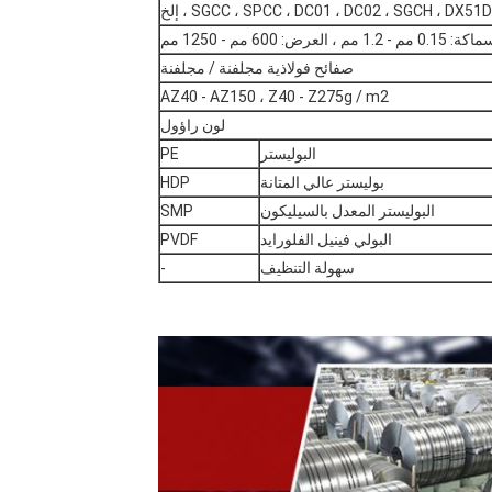
SGCC ، SPCC ، DC01 ، DC02 ، SGCH ، DX51D ، إلخ
0 مم - 1.2 مم ، العرض: 600 مم - 1250 مم
صفائح فولاذية مجلفنة / مجلفنة
AZ40 - AZ150 ، Z40 - Z275g / m2
لون راؤول
البوليستر
PE
بوليستر عالي المتانة
HDP
البوليستر المعدل بالسيليكون
SMP
البولي فينيل الفلورايد
PVDF
سهولة التنظيف
-