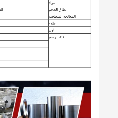
مواد
نطاق الحجم
السماكة: .15
المعالجة السطحية
طلاء
اللون
فئة الرسم