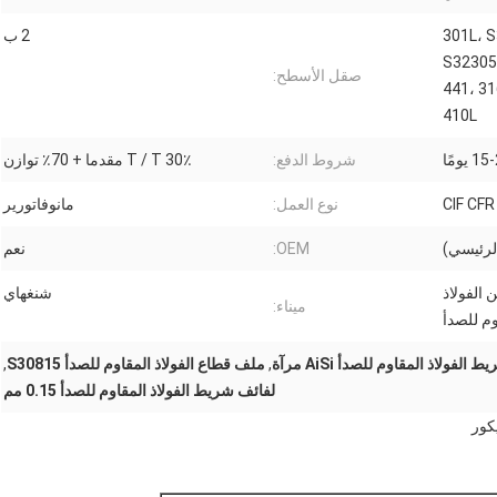
301L، S
2 ب
S32305،
صقل الأسطح:
441، 31
410L
 يومًا
شروط الدفع:
30٪ T / T مقدما + 70٪ توازن
CIF CF
نوع العمل:
مانوفاتورير
الرئيسي)
OEM:
نعم
304L / 316 / 316 من الفولاذ
شنغهاي
ميناء:
وم للصدأ
الفولاذ المقاوم للصدأ AiSi مرآة
,
ملف قطاع الفولاذ المقاوم للصدأ S30815
,
لفائف شريط الفولاذ المقاوم للصدأ 0.15 مم
كور