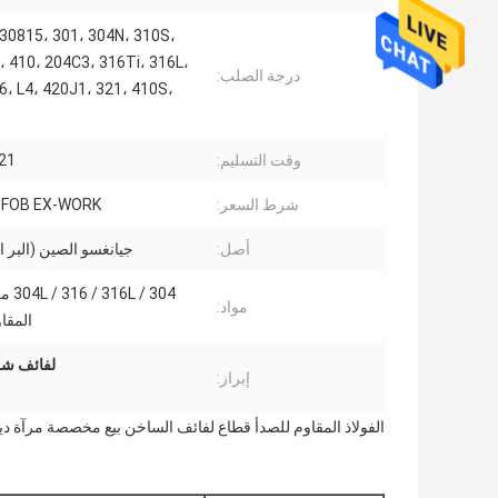
30815، 301، 304N، 310S،
 410، 204C3، 316Ti، 316L،
درجة الصلب:
6، L4، 420J1، 321، 410S،
وقت التسليم:
15-21
شرط السعر:
R FOB EX-WORK
أصل:
جيانغسو الصين (البر 
304 / L
مواد:
المقا
لفائف شريط 
إبراز:
الفولاذ المقاوم للصدأ قطاع لفائف الساخن بيع مخصصة مرآة دي