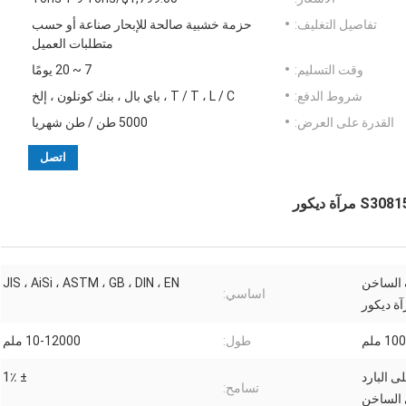
تفاصيل التغليف:
حزمة خشبية صالحة للإبحار صناعة أو حسب
متطلبات العميل
وقت التسليم:
7 ~ 20 يومًا
شروط الدفع:
T / T ، L / C ، باي بال ، بنك كونلون ، إلخ
القدرة على العرض:
5000 طن / طن شهريا
اتصل
ف الساخن
JIS ، AiSi ، ASTM ، GB ، DIN ، EN
اساسي:
ة ديكور
 ملم
طول:
10-12000 ملم
ى البارد
± 1٪
تسامح:
الساخن