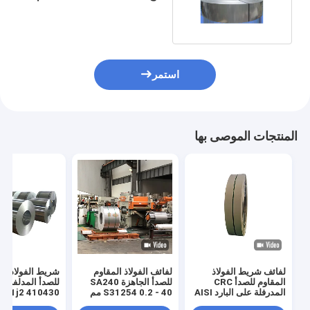
304N 310S
استمر
المنتجات الموصى بها
لفائف شريط الفولاذ
لفائف الفولاذ المقاوم
شريط الفولاذ ال
المقاوم للصدأ CRC
للصدأ الجاهزة SA240
للصدأ المدلفن عل
المدرفلة على البارد AISI
S31254 0.2 - 40 مم
 201j2 410430
JIS 201j1 201j3 خط