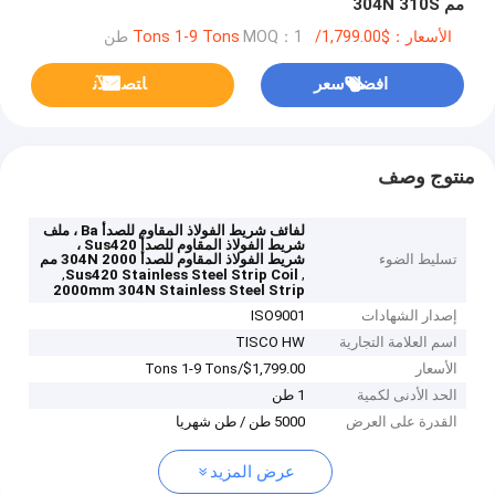
مم 304N 310S
الأسعار：$1,799.00/Tons 1-9 Tons
MOQ：1 طن
افضل سعر
ﺎﺘﺼﻟ ﺍﻶﻧ
منتوج وصف
لفائف شريط الفولاذ المقاوم للصدأ Ba ، ملف
شريط الفولاذ المقاوم للصدأ Sus420 ،
تسليط الضوء
شريط الفولاذ المقاوم للصدأ 304N 2000 مم
,
,
Sus420 Stainless Steel Strip Coil
2000mm 304N Stainless Steel Strip
إصدار الشهادات
ISO9001
اسم العلامة التجارية
TISCO HW
الأسعار
$1,799.00/Tons 1-9 Tons
الحد الأدنى لكمية
1 طن
القدرة على العرض
5000 طن / طن شهريا
عرض المزيد