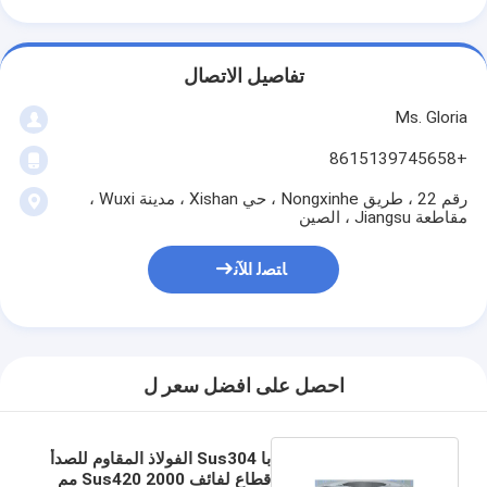
تفاصيل الاتصال
Ms. Gloria
+8615139745658
رقم 22 ، طريق Nongxinhe ، حي Xishan ، مدينة Wuxi ،
مقاطعة Jiangsu ، الصين
ﺎﺘﺼﻟ ﺍﻶﻧ
احصل على افضل سعر ل
با Sus304 الفولاذ المقاوم للصدأ
قطاع لفائف Sus420 2000 مم