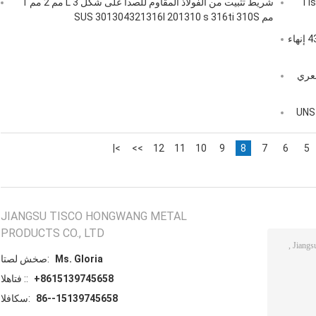
Tisco 
شريط تثبيت من الفولاذ المقاوم للصدأ على شكل L 3 مم 2 مم 1
مم SUS 301304321316l 201310 s 316ti 310S
100 مم ألواح الفولاذ المقاوم للصدأ ورقة 12 مم 430630904L إنهاء
اوم للصدأ لوحة 310S 321630904L شعري
UNS S32750 25
>|
>>
12
11
10
9
8
7
6
5
JIANGSU TISCO HONGWANG METAL
PRODUCTS CO., LTD
Ms. Gloria
اتصل شخص:
+8615139745658
الهاتف ::
86--15139745658
الفاكس: