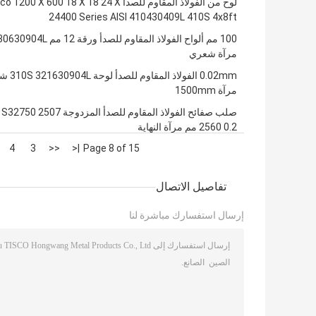
لوح من الفولاذ المقاوم للصدأ 1200 X 600 18 X 18 24 X
24400 Series AISI 410430409L 410S 4x8ft
مرآة شعري
0.02mm الفولاذ المق
مرآة 1500mm
صلب صفائح الفولاذ المقاوم للصدأ المزدوجة 07
2560 0.2 مم مرآة النهاية
4
3
<<
|<
Page 8 of 15
تفاصيل الاتصال
إرسال استفسارك مباشرة لنا