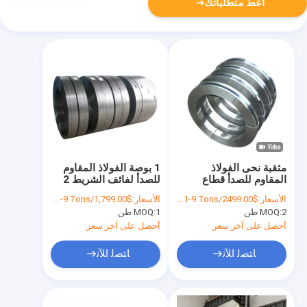
أعط متطلباتك
مثقبة نحى الفولاذ
1 بوصة الفولاذ المقاوم
المقاوم للصدأ قطاع
للصدأ لفائف الشريط 2
لفائف HL إنهاء ASTM
مم 3 مم 301304 2B
الأسعار:
$2499.00/Tons 1-9 Tons
الأسعار:
$1,799.00/Tons 1-9 Tons
A240M JIS201 321
رقم 1 زلة الحافة
2 طن
MOQ:
1 طن
MOQ:
0.2 * 1500mm
أحصل على آخر سعر
أحصل على آخر سعر
ﺎﺘﺼﻟ ﺍﻶﻧ
ﺎﺘﺼﻟ ﺍﻶﻧ