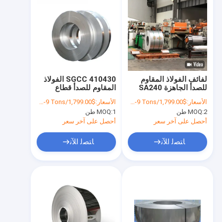
لفائف الفولاذ المقاوم
410430 SGCC الفولاذ
للصدأ الجاهزة SA240
المقاوم للصدأ قطاع
S31254 0.2 - 40 مم
لفائف 2000 مم
الأسعار:
$1,799.00/Tons 1-9 Tons
الأسعار:
$1,799.00/Tons 1-9 Tons
301309S 409L 410S
2 طن
MOQ:
1 طن
MOQ:
أحصل على آخر سعر
أحصل على آخر سعر
ﺎﺘﺼﻟ ﺍﻶﻧ
ﺎﺘﺼﻟ ﺍﻶﻧ
مسكن
منتجات
معلومات عنا