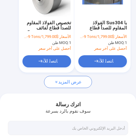
جولة في المعمل
مراقبة الجودة
با Sus304 الفولاذ
تخصيص الفولاذ المقاوم
المقاوم للصدأ قطاع
للصدأ قطاع لفائف
اتصل بنا
لفائف Sus420 2000 مم
S30815 0.15mm مرآة
الأسعار:
$1,799.00/Tons 1-9 Tons
الأسعار:
$1,799.00/Tons 1-9 Tons
304N 310S
ديكور
1 طن
MOQ:
1 طن
MOQ:
أخبار
أحصل على آخر سعر
أحصل على آخر سعر
حالات
ﺎﺘﺼﻟ ﺍﻶﻧ
ﺎﺘﺼﻟ ﺍﻶﻧ
عرض المزيد
لفائف الصلب المدرفلة على الساخن
لفائف الفولاذ المقاوم للصدأ 304
اترك رسالة
سوف نقوم بالرد بسرعة
لفائف قطاع الفولاذ المقاوم للصدأ
لفائف سبائك الصلب