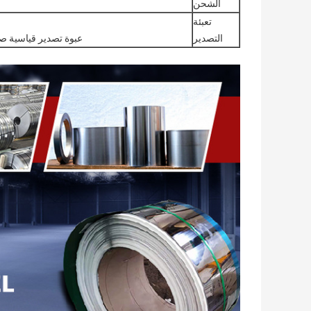
الشحن
تعبئة
التصدير
عبوة تصدير قياسية صا