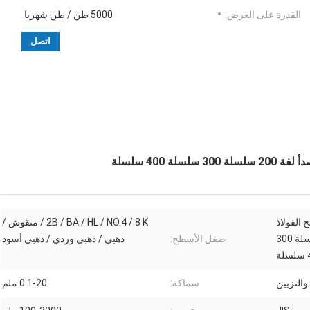
القدرة على العرض:
5000 طن / طن شهريا
اتصل
اء صفائح الفولاذ
2B / BA / HL / NO.4 / 8 K / منقوش /
المقاوم للصدأ لفة 200 سلسلة 300
صقل الأسطح:
ذهبي / ذهبي وردي / ذهبي أسود
والتزيين
سماكة:
0.1-20 ملم