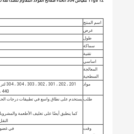
11ga 12 مقياس 304 انحناء صفائح الفولاذ المقاوم للصدأ لفة 200 سلسلة 300 سلسلة 400 سلسلة
اسم المنتج
عرض
طول
سماكة
تقنية
اساسي
المعالجة
السطحية
مواد
1 ، 440
طلب
يستخدم على نطاق واسع في تطبيقات درجات الحرارة ال
كما ينطبق أيضًا على تغليف الأطعمة والمشرو
النقل
وقت
في غضون 15-20 يوم عمل بعد استلام الإيداع أو 