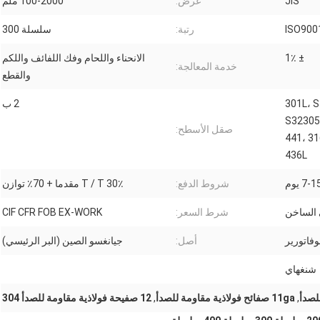
JIS
عرض:
100-2000 ملم
رتبة:
سلسلة 300
± 1٪
الانحناء واللحام وفك اللفائف واللكم
خدمة المعالجة:
والقطع
301L، S
2 ب
S32305،
صقل الأسطح:
441، 31
436L
7-1 يوم
شروط الدفع:
30٪ T / T مقدما + 70٪ توازن
 الساخن
شرط السعر:
CIF CFR FOB EX-WORK
وفاتورير
أصل:
جيانغسو الصين (البر الرئيسي)
شنغهاي
,
11ga صفائح فولاذية مقاومة للصدأ
,
12 صفيحة فولاذية مقاومة للصدأ 304