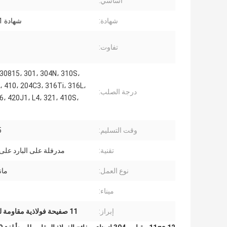
اساسي:
شهادة:
شهادة ISO9001
تفاوت:
30815، 301، 304N، 310S،
 410، 204C3، 316Ti، 316L،
درجة الصلب:
6، 420J1، L4، 321، 410S،
وقت التسليم:
5
تقنية:
مدرفلة على البارد على
نوع العمل:
مان
ميناء:
إبراز:
11 صفيحة فولاذية مقاومة للصدأ