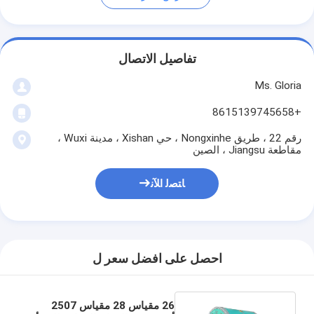
تفاصيل الاتصال
Ms. Gloria
+8615139745658
رقم 22 ، طريق Nongxinhe ، حي Xishan ، مدينة Wuxi ،
مقاطعة Jiangsu ، الصين
ﺎﺘﺼﻟ ﺍﻶﻧ
احصل على افضل سعر ل
26 مقياس 28 مقياس 2507