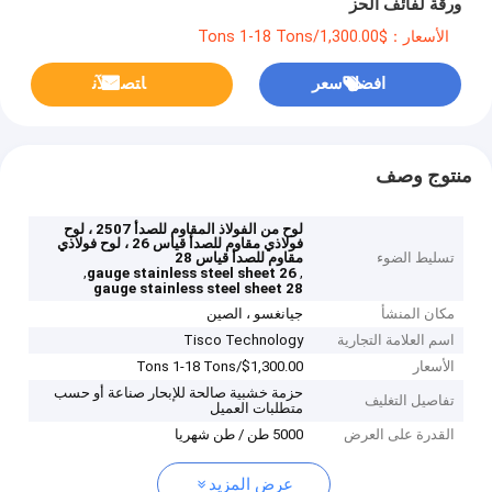
ورقة لفائف الحز
الأسعار：$1,300.00/Tons 1-18 Tons
افضل سعر
ﺎﺘﺼﻟ ﺍﻶﻧ
منتوج وصف
لوح من الفولاذ المقاوم للصدأ 2507 ، لوح
فولاذي مقاوم للصدأ قياس 26 ، لوح فولاذي
تسليط الضوء
مقاوم للصدأ قياس 28
,
,
26 gauge stainless steel sheet
28 gauge stainless steel sheet
مكان المنشأ
جيانغسو ، الصين
اسم العلامة التجارية
Tisco Technology
الأسعار
$1,300.00/Tons 1-18 Tons
حزمة خشبية صالحة للإبحار صناعة أو حسب
تفاصيل التغليف
متطلبات العميل
القدرة على العرض
5000 طن / طن شهريا
عرض المزيد