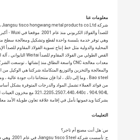
معلومات عنا
للصدأ والف
وهي توفر خدمة بلمسة واحدة لقطع وتشكيل ومعالجة سطح منتجا
القص الطولي من الفولاذ 
معدات معالجة CNC واسعة النطاق.منذ إنشائها ، 
Bao steel ، وما إلى ذلك ، لذا فإن منتجاتنا ذات جودة عا
5،2507،440،440c ، 904،904L
بشركتنا ويدعمونها.نأمل في إقامة علاقة تعاون طويلة الأمد معك
التعليمات
س: هل أنت مصنع أم تاجر؟
ج: تأسست شر