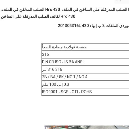
,
430 Hrc الصلب المدلفن في الملف
,
430 Hrc لفائف الصلب المدرفلة على الساخن
هاء 201304316L 420
صفيحة فولاذية مضادة للصدأ
316
DIN GB ISO JIS BA ANSI
316 316 لتر
2B / BA / 8K / NO.1 / NO.4
0.3 إلى 100 ملم
ISO9001 ، SGS ، CTI ، ROHS