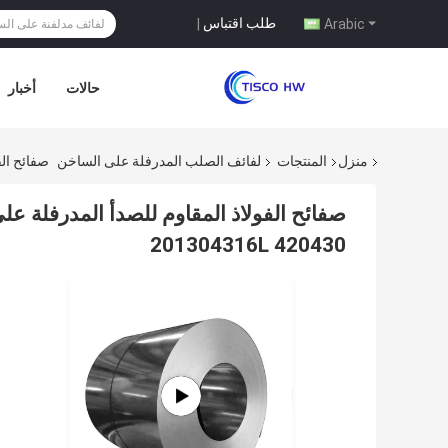
طلب اقتباس
|
Arabic
حالات
أخبار
منزل
المنتجات
لفائف الصلب المدرفلة على الساخن
صفائح الفولا
201304316L 420430