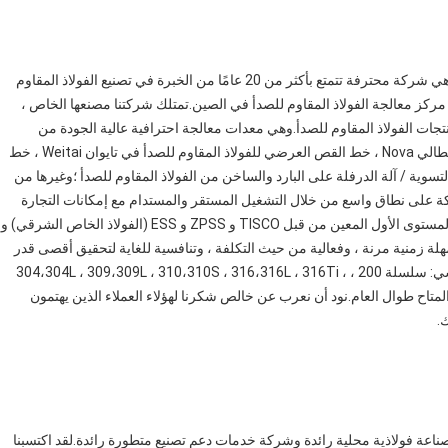
شركة Jiangsu tisco hongwang metal products co.Ltd هي شركة محترفة تتمتع بأكثر من 20 عامًا من الخبرة في تصنيع الفولاذ المقاوم
ولاذ الكربوني منذ عام 2001. موقعنا في Wuxi - أكبر مركز معالجة الفولاذ المقاوم للصدأ في الصين.تمتلك شركتنا مصنعها الخاص ،
ت الفولاذ المقاوم للصدأ.وهي معدات معالجة احترافية عالية الجودة من
المحلية والدولية مثل خط إنتاج تسوية الفولاذ المقاوم للصدأ الإيطالي Nova ، خط القص العرضي للفولاذ المقاوم للصدأ في تايوان Weitai ، خط
المقاوم للصدأ Weitai التايواني ، آلة التسوية / آلة الدرفلة على البارد والساخن من الفولاذ المقاوم للصدأ ؛وغيرها من
توسعت الشركة على نطاق واسع من خلال التشغيل المستقر والمستدام مع إمكانات التجارة
والمعالجة والتخزين والتوزيع المتكاملة.شركتنا هي الوكيل من المستوى الأول المعين من قبل TISCO و ZPSS و ESS (الفولاذ الخاص الشرقي) و
لية ، ومهلة زمنية مرنة ، وفعالية من حيث التكلفة ، وتنافسية للغاية لتحقيق أقصى قدر
من فوائد العملاء.تشمل المواد والدرجات المتوفرة بشكل أساسي: سلسلة 200 ، 304،304L ، 309،309L ، 310،310S ، 316،316L ، 316Ti ،
321،220 مع مخزون العينات المتاح طوال العام.نود أن نعرب عن خالص شكرنا لهؤلاء العملاء الذين يهتمون
.
كة Jiangsu tisco Steel في عام 2001. وهي صناعة فولاذية محلية رائدة وشركة خدمات دعم تصنيع متطورة رائدة.لقد اكتسبنا