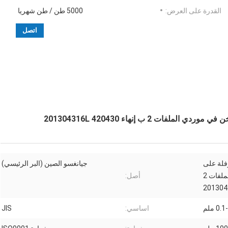
القدرة على العرض:
5000 طن / طن شهريا
اتصل
ت 2 ب إنهاء 201304316L 420430
رفلة على
جيانغسو الصين (البر الرئيسي)
البارد على الساخن في موردي الملفات 2
أصل:
0. ملم
اساسي:
JIS