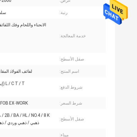
عرض:
100-2000
رتبة:
سلسل
الانحناء واللحام وفك اللفائ
خدمة المعالجة:
صقل الأسطح:
اسم المنتج:
لفائف الفولاذ المقا
L / C T / T (إيداع 30٪)
شروط الدفع:
شرط السعر:
R FOB EX-WORK
O.4 / 8 K
صقل الأسطح:
ذهبي / ذهبي وردي / ذه
ميناء: