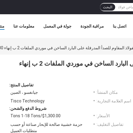
البحث
اتصل بنا
مراقبة الجودة
جولة في المعمل
معلومات عنا
منت
ذ المقاوم للصدأ المدرفلة على البارد الساخن في موردي الملفات 2 ب إنهاء 201304316L 420430
صفائح الفولاذ المقاوم للصدأ المدرفلة على البارد الساخن في موردي الملفات 2 ب إنهاء
تفاصيل المنتج:
مكان المنشأ:
جيانغسو ، الصين
اسم العلامة التجارية:
Tisco Technology
شروط الدفع والشحن:
الأسعار:
$1,300.00/Tons 1-18 Tons
تفاصيل التغليف:
حزمة خشبية صالحة للإبحار صناعة أو حسب
متطلبات العميل