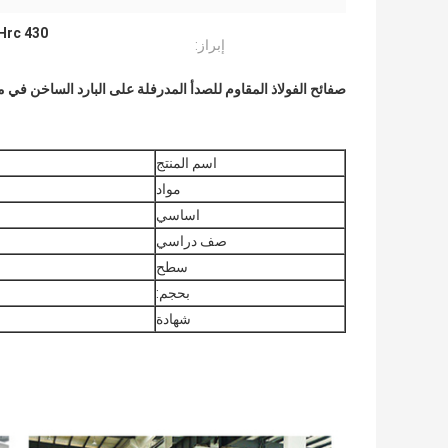
430 Hrc الصلب المدرفلة على الساخن في الملف
إبراز:
صفائح الفولاذ المقاوم للصدأ المدرفلة على البارد الساخن في موردي الملفات 2 ب إن
اسم المنتج
مواد
اساسي
صف دراسي
سطح
بحجم:
شهادة